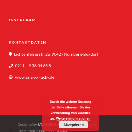
INSTAGRAM
KONTAKTDATEN
Lichtenfelserstr. 2a, 90427 Nürnberg-Boxdorf
0911 – 9 36 04 68 8
www.asia-xx-lucky.de
Durch die weitere Nutzung
der Seite stimmen Sie der
Verwendung von Cookies
zu.
Weitere Informationen
Akzeptieren
Designed by
SAVASGRAFIK
- © 2020 Asia-XX-Lucky
Restaurant in Nürnberg-Boxdorf