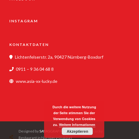
INSTAGRAM
KONTAKTDATEN
Lichtenfelserstr. 2a, 90427 Nürnberg-Boxdorf
0911 – 9 36 04 68 8
www.asia-xx-lucky.de
Durch die weitere Nutzung
der Seite stimmen Sie der
Verwendung von Cookies
zu.
Weitere Informationen
Akzeptieren
Designed by
SAVASGRAFIK
- © 2020 Asia-XX-Lucky
Restaurant in Nürnberg-Boxdorf