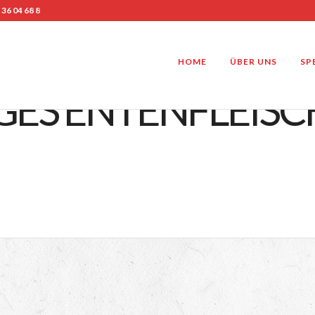
 36 04 68 8
HOME
ÜBER UNS
SP
GES ENTENFLEISCH