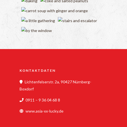
KONTAKTDATEN
Lichtenfelserstr. 2a, 90427 Nürnberg-
Boxdorf
0911 – 9 36 04 68 8
www.asia-xx-lucky.de