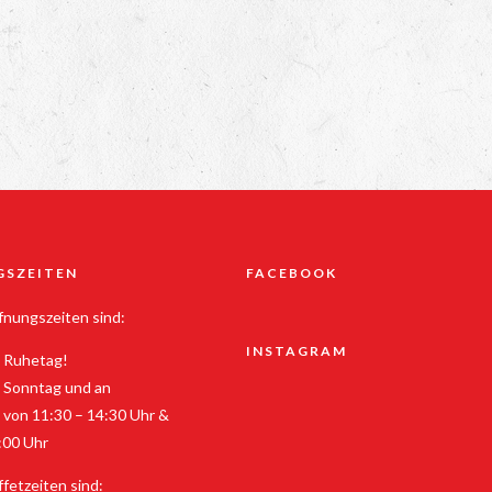
GSZEITEN
FACEBOOK
nungszeiten sind:
INSTAGRAM
 Ruhetag!
 Sonntag und an
 von 11:30 – 14:30 Uhr &
:00 Uhr
fetzeiten sind: