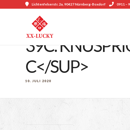
Lichtenfelserstr. 2a, 90427 Nürnberg-Boxdorf
0911 – 9
39C. KNUSPRI
C</SUP>
10. JULI 2020