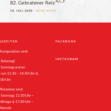
A,C,F
82. Gebratener Reis
10. JULI 2020
READ MORE
GSZEITEN
FACEBOOK
nungszeiten sind:
INSTAGRAM
 Ruhetag!
 Sonntag und an
 von 11:30 – 14:30 Uhr &
:00 Uhr
fetzeiten sind:
 Sonntag: 11:30 Uhr –
Mittags & 17:30 Uhr –
 Abends