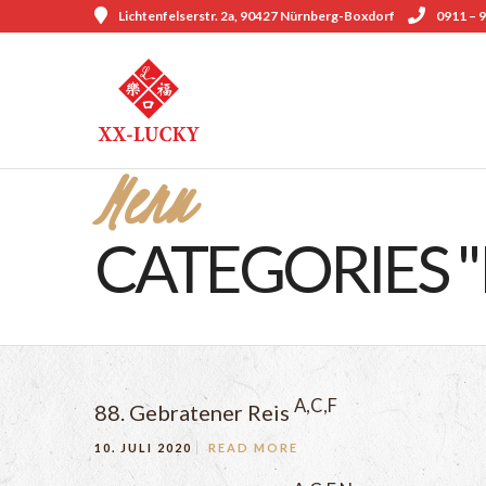
Lichtenfelserstr. 2a, 90427 Nürnberg-Boxdorf
0911 – 9
Menu
CATEGORIES "
A,C,F
88. Gebratener Reis
10. JULI 2020
READ MORE