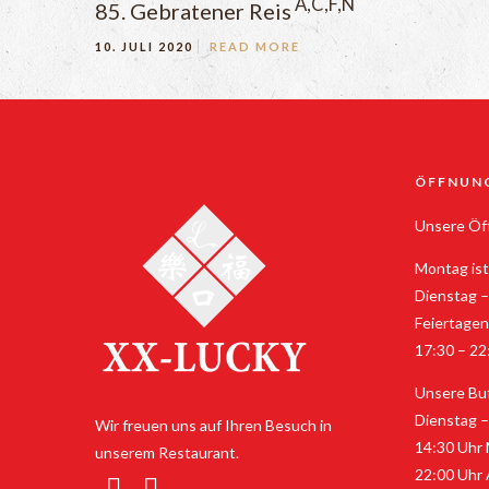
A,C,F,N
85. Gebratener Reis
10. JULI 2020
READ MORE
ÖFFNUN
Unsere Öff
Montag ist
Dienstag –
Feiertagen
17:30 – 22
Unsere Buf
Dienstag –
Wir freuen uns auf Ihren Besuch in
14:30 Uhr 
unserem Restaurant.
22:00 Uhr