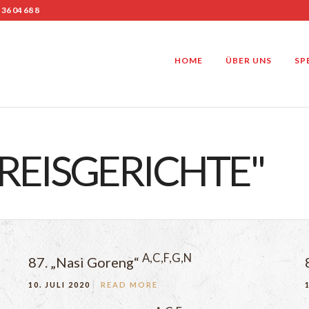
 36 04 68 8
HOME
ÜBER UNS
SP
REISGERICHTE"
A,C,F,G,N
87. „Nasi Goreng“
10. JULI 2020
READ MORE