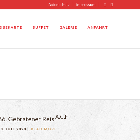
Datenschutz
Impressum
EISEKARTE
BUFFET
GALERIE
ANFAHRT
A,C,F
86. Gebratener Reis
10. JULI 2020
READ MORE