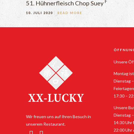
F
51. Hühnerfleisch Chop Suey
10. JULI 2020
READ MORE
ÖFFNUN
Unsere Öff
Montag ist
Dienstag –
Feiertagen
17:30 – 22
Unsere Buf
Dienstag –
Wir freuen uns auf Ihren Besuch in
14:30 Uhr 
unserem Restaurant.
22:00 Uhr