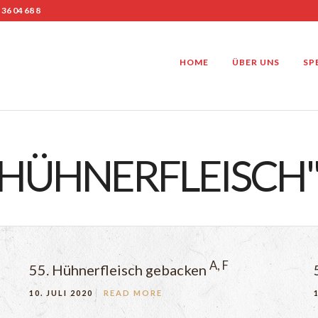
 36 04 68 8
HOME
ÜBER UNS
SP
"HÜHNERFLEISCH
A, F
55. Hühnerfleisch gebacken
10. JULI 2020
READ MORE