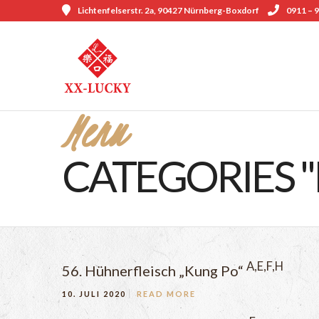
Lichtenfelserstr. 2a, 90427 Nürnberg-Boxdorf
0911 – 9
Menu
CATEGORIES 
A,E,F,H
56. Hühnerfleisch „Kung Po“
10. JULI 2020
READ MORE