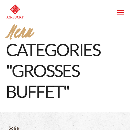
Menu
CATEGORIES
"GROSSES B
UFFET"
Soße